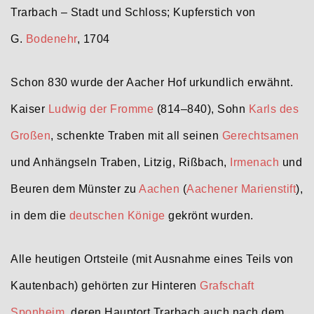
Trarbach – Stadt und Schloss; Kupferstich von
G.
Bodenehr
, 1704
Schon 830 wurde der Aacher Hof urkundlich erwähnt.
Kaiser
Ludwig der Fromme
(814–840), Sohn
Karls des
Großen
, schenkte Traben mit all seinen
Gerechtsamen
und Anhängseln Traben, Litzig, Rißbach,
Irmenach
und
Beuren dem Münster zu
Aachen
(
Aachener Marienstift
),
in dem die
deutschen Könige
gekrönt wurden.
Alle heutigen Ortsteile (mit Ausnahme eines Teils von
Kautenbach) gehörten zur Hinteren
Grafschaft
Sponheim
, deren Hauptort Trarbach auch nach dem