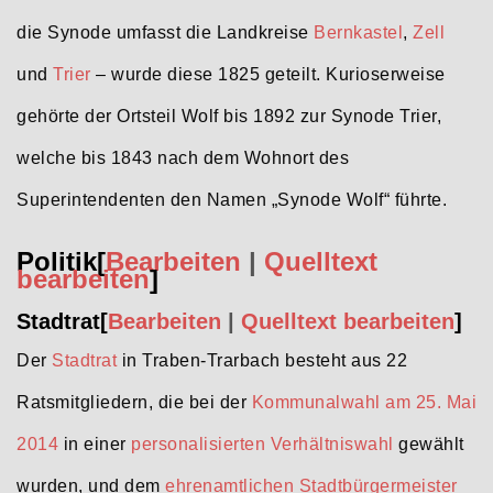
die Synode umfasst die Landkreise
Bernkastel
,
Zell
und
Trier
– wurde diese 1825 geteilt. Kurioserweise
gehörte der Ortsteil Wolf bis 1892 zur Synode Trier,
welche bis 1843 nach dem Wohnort des
Superintendenten den Namen „Synode Wolf“ führte.
Politik
[
Bearbeiten
|
Quelltext
bearbeiten
]
Stadtrat
[
Bearbeiten
|
Quelltext bearbeiten
]
Der
Stadtrat
in Traben-Trarbach besteht aus 22
Ratsmitgliedern, die bei der
Kommunalwahl am 25. Mai
2014
in einer
personalisierten Verhältniswahl
gewählt
wurden, und dem
ehrenamtlichen
Stadtbürgermeister