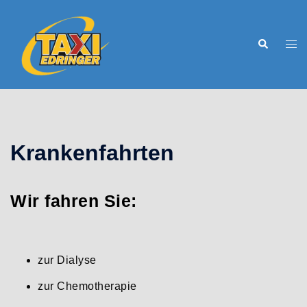
Zum
Inhalt
Suche
Men
springen
ums
Krankenfahrten
Wir fahren Sie:
zur Dialyse
zur Chemotherapie