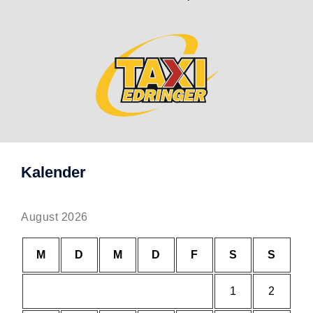
Kalender
August 2026
M
D
M
D
F
S
S
1
2