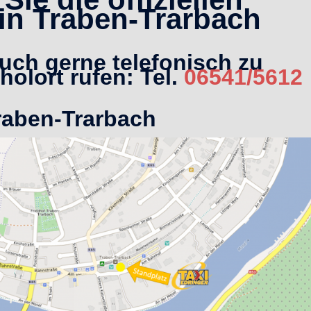
 in Traben-Trarbach
uch gerne telefonisch zu
holort rufen: Tel.
06541/5612
raben-Trarbach