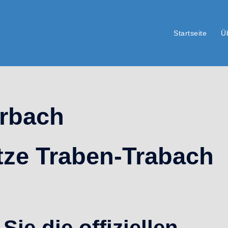
Startseite
Ü
arbach
tze Traben-Trabach
Sie die offiziellen