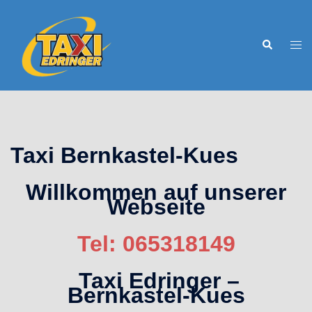
Zum
Inhalt
Suche
Men
springen
ums
Taxi Bernkastel-Kues
Willkommen auf unserer
Webseite
Tel: 065318149
Taxi Edringer –
Bernkastel-Kues