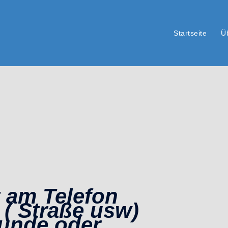
Startseite
Ü
t am Telefon
 ( Straße usw)
kunde oder